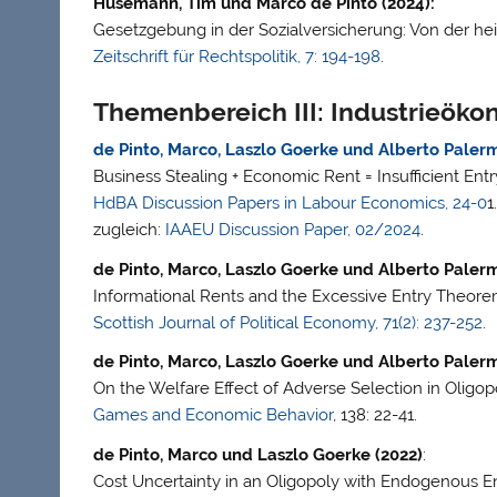
Husemann, Tim und Marco de Pinto (2024):
Gesetzgebung in der Sozialversicherung: Von der he
Zeitschrift für Rechtspolitik, 7: 194-198
.
Themenbereich III: Industrieöko
de Pinto, Marco, Laszlo Goerke und Alberto Palerm
Business Stealing + Economic Rent = Insufficient Ent
HdBA Discussion Papers in Labour Economics, 24-0
1
zugleich:
IAAEU Discussion Paper, 02/2024
.
de Pinto, Marco, Laszlo Goerke und Alberto Palerm
Informational Rents and the Excessive Entry Theore
Scottish Journal of Political Economy, 71(2): 237-252
.
de Pinto, Marco, Laszlo Goerke und Alberto Palerm
On the Welfare Effect of Adverse Selection in Oligopo
Games and Economic Behavior
, 138: 22-41.
de Pinto, Marco und Laszlo Goerke (2022)
:
Cost Uncertainty in an Oligopoly with Endogenous En