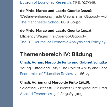
Bulletin of Economic Research
, 74(4): 927-948.
de Pinto, Marco und Laszlo Goerke (2020):
Welfare-enhancing Trade Unions in an Oligopoly with
The Manchester School
, 88(1): 60-90.
de Pinto, Marco und Laszlo Goerke (2019)
:
Efficiency Wages in a Cournot-Oligopoly,
The B.E. Journal of Economic Analysis and Policy, 19(
Themenbereich IV: Bildung
Chadi, Adrian, Marco de Pinto und Gabriel Schultze
Young, Gifted and Lazy? The Role of Ability and Labo
Economics of Education Review
, 72: 66-79.
Chadi, Adrian und Marco de Pinto (2018):
Selecting Successful Students? Undergraduate Grade
Applied Economics
, 50(28): 3089-3105.