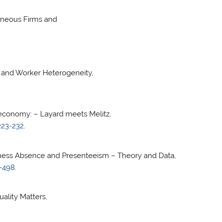
eneous Firms and
m and Worker Heterogeneity,
 economy: – Layard meets Melitz,
223-232
.
kness Absence and Presenteeism – Theory and Data,
5-498
.
ality Matters,