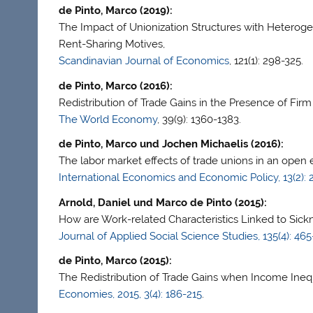
de Pinto, Marco (2019):
The Impact of Unionization Structures with Heterog
Rent-Sharing Motives,
Scandinavian Journal of Economics
, 121(1): 298-325.
de Pinto, Marco (2016):
Redistribution of Trade Gains in the Presence of Fir
The World Economy
, 39(9): 1360-1383.
de Pinto, Marco und Jochen Michaelis (2016):
The labor market effects of trade unions in an open
International Economics and Economic Policy, 13(2): 
Arnold, Daniel und Marco de Pinto (2015):
How are Work-related Characteristics Linked to Sic
Journal of Applied Social Science Studies, 135(4): 46
de Pinto, Marco (2015):
The Redistribution of Trade Gains when Income Inequ
Economies, 2015, 3(4): 186-215
.