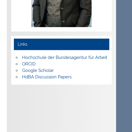
Links
Hochschule der Bundesagentur für Arbeit
ORCID
Google Scholar
HdBA Discussion Papers