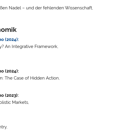
ißen Nadel – und der fehlenden Wissenschaft,
nomik
o (2024):
ry? An Integrative Framework,
.
o (2024):
m: The Case of Hidden Action,
o (2023):
listic Markets,
try,