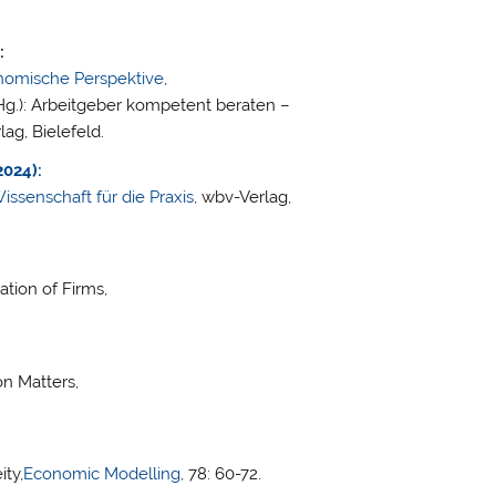
:
onomische Perspektive
,
 (Hg.): Arbeitgeber kompetent beraten –
ag, Bielefeld.
2024):
ssenschaft für die Praxis
, wbv-Verlag,
tion of Firms,
n Matters,
ty,
Economic Modelling
, 78: 60-72.